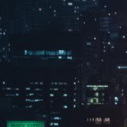
运动木地板
壁球馆材料
人造草坪
减震垫
开云体育 - 开云(中国)一站式服务官方网站
开云体育 - 开云(中国)一站式服务官方网站是专业从事体育设施工程、
运动场地建设的工程公司。我公司于2018年进入体育工程行业，经历
了多年的锻炼成长，是集销售、施工于一体信誉优良的专业体育设施
公司。专业承接篮球场运动地板，壁球馆，迷你高尔夫，足球场，攀
岩，儿童游乐设施等一系列体育项目。
查看更多